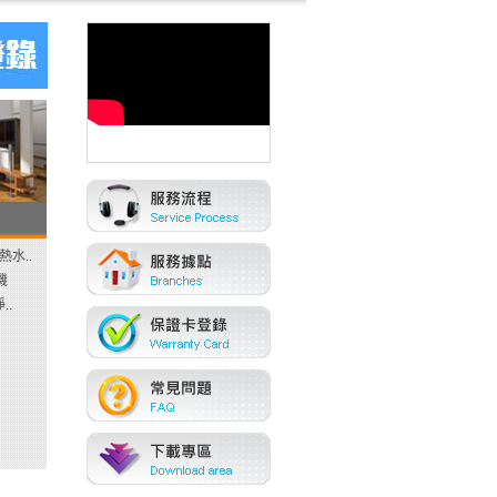
熱水..
機
..