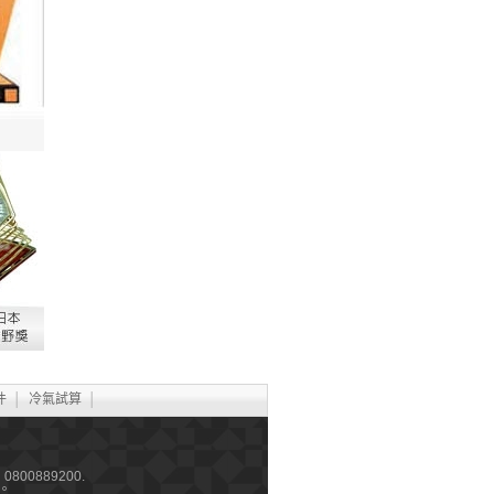
件
│
冷氣試算
│
800889200.
。