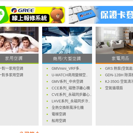
一對一家用空調
GMVmini_VRF多..
GRS 熱泵(空氣能
一對多家用空調
U-MATCH商用變頻空..
GDN-12BH 除濕
GMV系列_中央空調
KJ-350G 空氣清淨
CCE系列_磁懸浮離心機
空氣循環扇
CVE系列_永磁同步離心..
LHVE系列_永磁同步冷..
全熱交換新風淨化機
電梯空調
船用空調