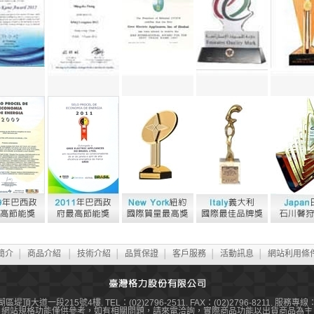
簡介
│
商品介紹
│
技術介紹
│
品質保證
│
客戶服務
│
活動訊息
│
網站利用條
區堤頂大道一段215號4樓. TEL：(02)2796-2511. FAX：(02)2796-8211. 服務專線：0
＊網站規格功能僅供參考，如有相關問題，請來電洽詢，實際商品功能以出貨商品為主