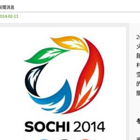
新聞消息
2014-02-13
2