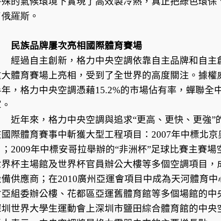
特殊的氣候環境下實現了高效製冷熱，真正把綠色環保
了
俄羅斯
。
民族品牌屢次亮相國際體育賽場
經過自主創新，格力中央空調依靠自主品牌和自主創
重大體育賽場上亮相，受到了全世界的高度關注。據權
半年，格力中央空調憑藉
15.2%
的市場佔有率，蟬聯全
軍。
近年來，格力中央空調與追求
“
更高、更快、更強
”
在國際體育賽事中斬獲大型工程項目：
2007
年中標北京
目；
2009
年中標安哥拉舉辦的
“
非洲杯
”
足球比賽主賽場
世界杯主場館及世界杯官員辦公大樓等多個空調項目，
設備供應商；在
2010
廣州亞運會項目中成為天河體育中
會亞組委辦公樓、花都區亞運舊體育館等多個場館的中
深圳世界大學生運動會上深圳市鹽田綜合體育館的中央